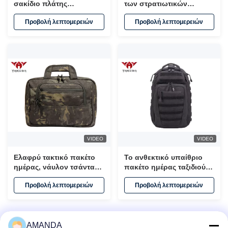
σακίδιο πλάτης
των στρατιωτικών
πεζοπορίας αθλητικής
ατόμων ταξιδιού Molle
Προβολή λεπτομερειών
Προβολή λεπτομερειών
ημέρας πολυεστέρα πολυ
καμερών για την
- λειτουργικός
υπαίθρια δραστηριότητα
VIDEO
VIDEO
Ελαφρύ τακτικό πακέτο
Το ανθεκτικό υπαίθριο
ημέρας, νάυλον τσάντα
πακέτο ημέρας ταξιδιού
lap-top επιχειρησιακού
μαύρο τακτικό
Προβολή λεπτομερειών
Προβολή λεπτομερειών
στρατού απόδειξης νερού
προσάρμοσε το
λογότυπο 30L -
ικανότητα 40L
1
2
3
4
5
Επόμενο
AMANDA