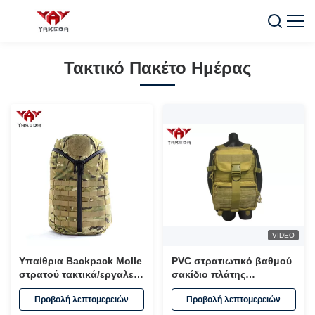
Τακτικό Πακέτο Ημέρας
VIDEO
Υπαίθρια Backpack Molle
PVC στρατιωτικό βαθμού
στρατού τακτικά/εργαλείο
σακίδιο πλάτης
Molle πακέτο επιθέσεων
οδοιπορίας πακέτων
Προβολή λεπτομερειών
Προβολή λεπτομερειών
3 ημερών
ημέρας lap-top
τακτικό/Molle