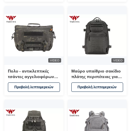
VIDEO
VIDEO
Πολυ - αντικλεπτικές
Μαύρο υπαίθριο σακίδιο
τσάντες αγγελιοφόρων
πλάτης περιπέτειας για
τσεπών, πολλών
τον ελεύθερο χρόνο που
Προβολή λεπτομερειών
Προβολή λεπτομερειών
χρήσεων τσάντα lap-top
αναρριχείται/
15,6 ίντσας
στρατοπέδευση
υδάτωσης