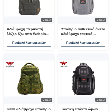
VIDEO
VIDEO
Αδιάβροχη περικοπή
Υπαίθριο ανθεκτικό άνετο
λέιζερ έξω από Webbing
αδιάβροχο τακτικό
τσαντών PP σφεντονών
σακίδιο πλάτης Molle
Προβολή λεπτομερειών
Προβολή λεπτομερειών
πεζοπορίας το τακτικό
σακιδίων πλάτης
μέγεθος 24*17*27.5CM
πεζοπορίας
στρατοπέδευσης
VIDEO
VIDEO
600D αδιάβροχο υπαίθριο
Τακτική τσάντα ώμων