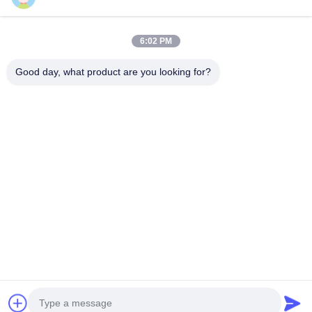
6:02 PM
Good day, what product are you looking for?
25500 Northwest Industrial Parkway, μονάδα 101-C, Gateway
Distribution Center, Πόρτλαντ, Όρεγκον, 97231-9998, Ηνωμένες
Πολιτείες της Αμερικής
τηλ:
0086-20-86893557
Ηλεκτρονικό:
yakeda888@163.com
Αρχική σελίδα
προϊόντα
Σχετικά με εμάς
εργοστάσιο Περιήγηση
Ποιοτικός έλεγχος
Νέα
Όλες οι περιπτώσεις
ιστολόγιο
Επικοινωνήστε μαζί μας
© 2026 GUANGZHOU YAKEDA TRAVELING PRODUCTS CO.,LTD. All
Rights Reserved.