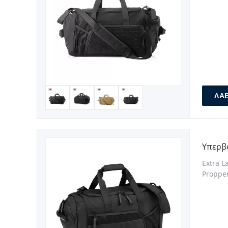
waterpr
and
ΛΆ
Υπερβ
Extra L
Propper
compati
easily 