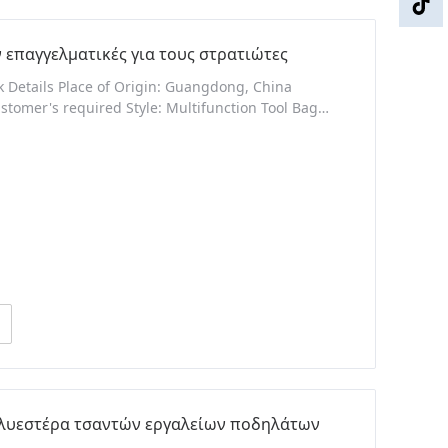
επαγγελματικές για τους στρατιώτες
k Details Place of Origin: Guangdong, China
tomer's required Style: Multifunction Tool Bag
s Product Name: Good quality and cheaper military
s your requirements Logo: Full color printing
ολυεστέρα τσαντών εργαλείων ποδηλάτων