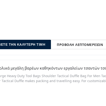
oof Oxford fabric.The MOLLE external expansion system is designe
ΠΡΟΒΟΛΉ ΛΕΠΤΟΜΕΡΕΙΏΝ
ΒΕΤΕ ΤΗΝ ΚΑΛΎΤΕΡΗ ΤΙΜΉ
ολικά μεγάλη βαρέων καθηκόντων εργαλείων τσαντών τσάν
arge Heavy Duty Tool Bags Shoulder Tactical Duffle Bag For Men Tact
 Tactical Duffle makes packing and travelling easy. For customizab
ble webbing and the front and right side pockets are lined with int
with a shoe tunnel that expands internally. Rubberized handles on