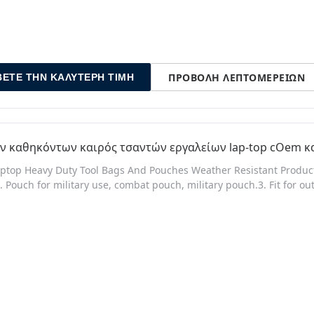
ΠΡΟΒΟΛΉ ΛΕΠΤΟΜΕΡΕΙΏΝ
ΒΕΤΕ ΤΗΝ ΚΑΛΎΤΕΡΗ ΤΙΜΉ
ν καθηκόντων καιρός τσαντών εργαλείων lap-top cOem κ
top Heavy Duty Tool Bags And Pouches Weather Resistant Product
2. Pouch for military use, combat pouch, military pouch.3. Fit for o
 and strong velcro in the back.6. Able to attach to any molle webb
yPackaging Details: 1 pc/opp bag, 100 pcs/cartonDelivery Detail: 30 