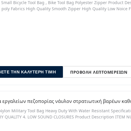
y Small Bicycle Tool Bag , Bike Tool Bag Polyester Zipper Product D
ic poly Fabrics High Quality Smooth Zipper High Quality Low Noice
te poly Thread Stitching. Quick Details Gender: Unisex Material: P
Compatible. 1 Main Compartment With Numerous Accessory Pocket
ΠΡΟΒΟΛΉ ΛΕΠΤΟΜΕΡΕΙΏΝ
ΒΕΤΕ ΤΗΝ ΚΑΛΎΤΕΡΗ ΤΙΜΉ
α εργαλείων πεζοπορίας νάυλον στρατιωτική βαρέων καθ
Nylon Military Tool Bag Heavy Duty With Water Resistant Specific
Y QUALITY 4. LOW SOUND CLOSURES Product Description ITEM NU: T
r fabric: 1000D water and abrasion resistant light-weight ballistic ny
ity 3. YKK high strength zippers and zipper tracks 4. UTX-Duraflex 