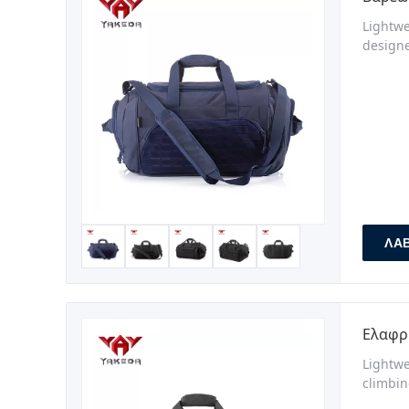
Lightwe
designe
other a
large c
ΛΆ
Ελαφρ
Lightwe
climbin
design 