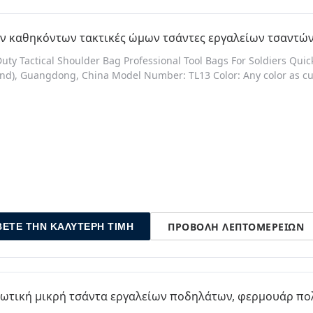
ν καθηκόντων τακτικές ώμων τσάντες εργαλείων τσαντών 
uty Tactical Shoulder Bag Professional Tool Bags For Soldiers Quic
nd), Guangdong, China Model Number: TL13 Color: Any color as cus
: OEM Price: Offer competitive price Transport: By air, sea, expres
l backpack bags Material: 600D Polyester fabric Color: Customized A
ΠΡΟΒΟΛΉ ΛΕΠΤΟΜΕΡΕΙΏΝ
ΒΕΤΕ ΤΗΝ ΚΑΛΎΤΕΡΗ ΤΙΜΉ
ιωτική μικρή τσάντα εργαλείων ποδηλάτων, φερμουάρ π