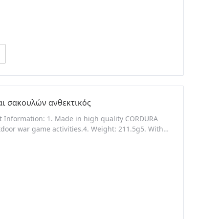
αι σακουλών ανθεκτικός
 Information: 1. Made in high quality CORDURA
utdoor war game activities.4. Weight: 211.5g5. With
ing vest, bag or belts. Packaging &
days after receive the depositSpecificationsSize: 11