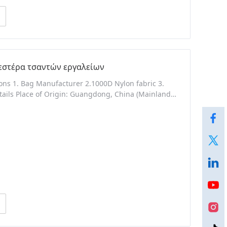
εστέρα τσαντών εργαλείων
tions 1. Bag Manufacturer 2.1000D Nylon fabric 3.
tails Place of Origin: Guangdong, China (Mainland),
quired Style: Multifunction Tool Bag Feature:
sea, express Product Name Military