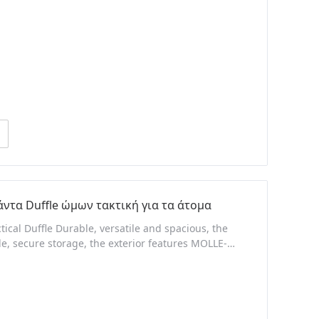
d to be used in conjunction with other equipment,
τα Duffle ώμων τακτική για τα άτομα
ical Duffle Durable, versatile and spacious, the
le, secure storage, the exterior features MOLLE-
ernal loop fields. You also can store your shoes
 each side and an adjustable, padded