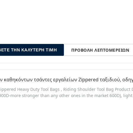
ΠΡΟΒΟΛΉ ΛΕΠΤΟΜΕΡΕΙΏΝ
ΒΕΤΕ ΤΗΝ ΚΑΛΎΤΕΡΗ ΤΙΜΉ
ν καθηκόντων τσάντες εργαλείων Zippered ταξιδιού, οδ
Zippered Heavy Duty Tool Bags , Riding Shoulder Tool Bag Product
(900D-more stronger than any other ones in the market 600D), lig
- Main compartment: 10" x 7" x 4", internal divisions with two 6" x 4"
on. More compartments details you can see in the Product Descript