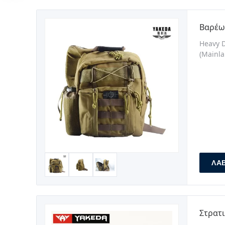
Βαρέω
Heavy D
(Mainla
Service
tactica
ΛΆ
Στρατ