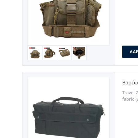
ΛΆ
Βαρέω
Travel 
fabric 
bigger 
retenti