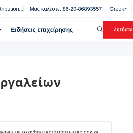
ibution...
Μας καλέστε: 86-20-86893557
Greek
Ειδήσεις επιχείρησης
Ζητήστε
Εργαλείων
Βαρέων καθηκόντων τσάντα εργαλείων ανδρών και γυναικών Daypack με το ανθεκτικό/στρατιωτικό σακίδιο ταξιδιού δακρυ'ων