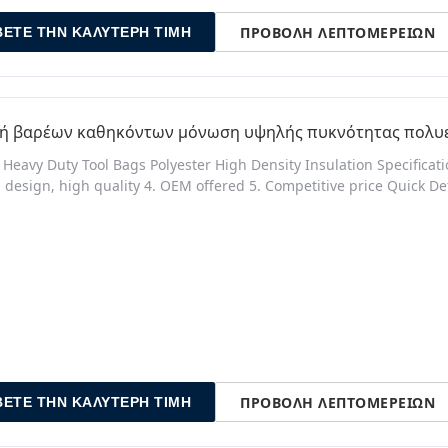
ΠΡΟΒΟΛΉ ΛΕΠΤΟΜΕΡΕΙΏΝ
ΒΕΤΕ ΤΗΝ ΚΑΛΎΤΕΡΗ ΤΙΜΉ
κή βαρέων καθηκόντων μόνωση υψηλής πυκνότητας πολυ
l Heavy Duty Tool Bags Polyester High Density Insulation Specifica
 design, high quality 4. OEM offered 5. Competitive price Quick De
ng, China Model Number: BK5023 Color: Any color as customer's re
oof Service: OEM Price: Offer competitive price Transport: By air, 
ΠΡΟΒΟΛΉ ΛΕΠΤΟΜΕΡΕΙΏΝ
ΒΕΤΕ ΤΗΝ ΚΑΛΎΤΕΡΗ ΤΙΜΉ