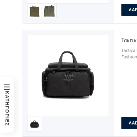
ΛΆ
Τακτι
Tactica
Fashion
Guangdo
Waterpr
☰
ΚΑΤΗΓΟΡΊΕΣ
ΛΆ