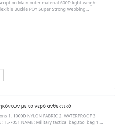
escription Main outer material 600D light-weight
 Flexible Buckle POY Super Strong Webbing
olyester Constructed Of Rugged Tactical Polyester.
s. Separate Padded Computer Case Pocket With
ηκόντων με το νερό ανθεκτικό
ations 1. 1000D NYLON FABRIC 2. WATERPROOF 3.
L-7051 NAME: Military tactical bag,tool bag 1.
lon fabric 2. Interior is fully lined with 420D nylon
nylon buckles for low sound closures 5.