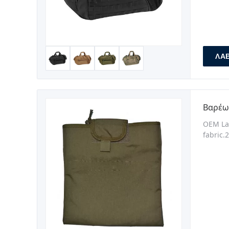
ΛΆ
Βαρέω
OEM Lap
fabric.
webbing
Deliver