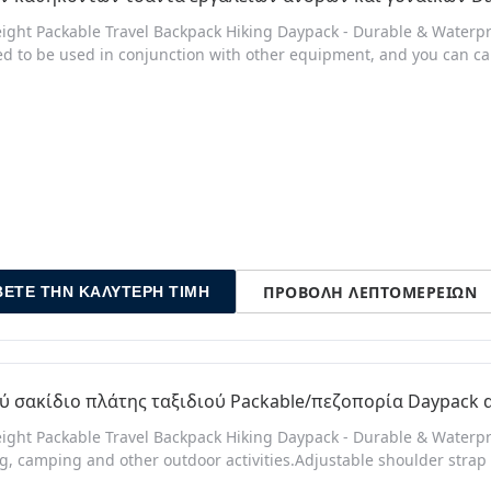
ight Packable Travel Backpack Hiking Daypack - Durable & Waterp
d to be used in conjunction with other equipment, and you can carr
ccessories. Adjustable multi-function shoulder strap, suitable for
ompartment and two side compartments to facilitate sorting your thi
ΠΡΟΒΟΛΉ ΛΕΠΤΟΜΕΡΕΙΏΝ
ΒΕΤΕ ΤΗΝ ΚΑΛΎΤΕΡΗ ΤΙΜΉ
ύ σακίδιο πλάτης ταξιδιού Packable/πεζοπορία Daypack 
ight Packable Travel Backpack Hiking Daypack - Durable & Waterpr
g, camping and other outdoor activities.Adjustable shoulder strap
for shoulder bags, and handbags. Designed on both sides of the n