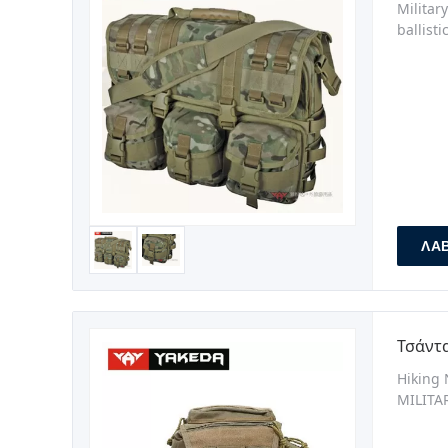
Militar
ballist
Composi
MOLLE 
ΛΆ
Τσάντ
Hiking 
MILITAR
Exterio
durabil