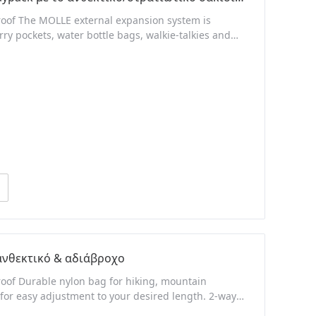
roof The MOLLE external expansion system is
y pockets, water bottle bags, walkie-talkies and
 carrying and attachment.The outer pockets have a
ngs.This bag is suitable for all kinds of
ανθεκτικό & αδιάβροχο
oof Durable nylon bag for hiking, mountain
 for easy adjustment to your desired length. 2-way
ylon handle.1000D Oxford nylon, high-density