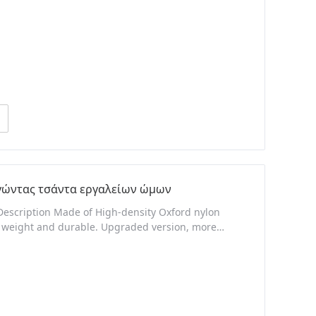
ηγώντας τσάντα εργαλείων ώμων
 Description Made of High-density Oxford nylon
ht weight and durable. Upgraded version, more
 loop fieldsFrontal: internal division with key
ion. 3 ways design, can be used as shoulder