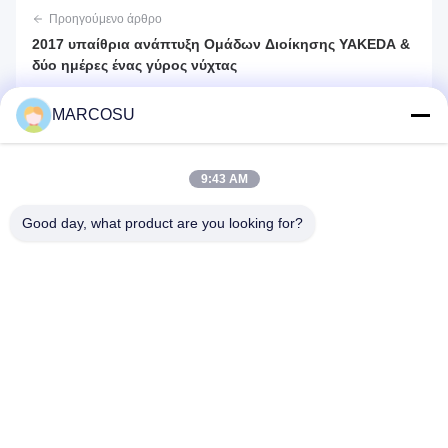
Προηγούμενο άρθρο
2017 υπαίθρια ανάπτυξη Ομάδων Διοίκησης YAKEDA &
δύο ημέρες ένας γύρος νύχτας
MARCOSU
Επόμενο άρθρο
IWA OutdoorClassics 2017
9:43 AM
Good day, what product are you looking for?
25500 Northwest Industrial Parkway, μονάδα 101-C, Gateway
Distribution Center, Πόρτλαντ, Όρεγκον, 97231-9998, Ηνωμένες
Πολιτείες της Αμερικής
τηλ:
86-20-86893557
Ηλεκτρονικό:
yakeda888@163.com
Αρχική σελίδα
προϊόντα
Σχετικά με εμάς
εργοστάσιο Περιήγηση