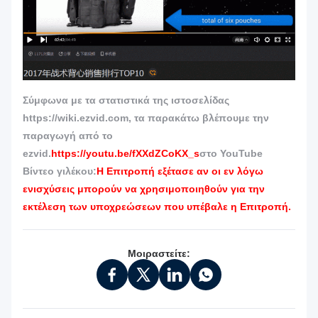
Σύμφωνα με τα στατιστικά της ιστοσελίδας
https://wiki.ezvid.com, τα παρακάτω βλέπουμε την
παραγωγή από το
ezvid.
https://youtu.be/fXXdZCoKX_s
στο YouTube
Βίντεο γιλέκου:
Η Επιτροπή εξέτασε αν οι εν λόγω
ενισχύσεις μπορούν να χρησιμοποιηθούν για την
εκτέλεση των υποχρεώσεων που υπέβαλε η Επιτροπή.
Μοιραστείτε: